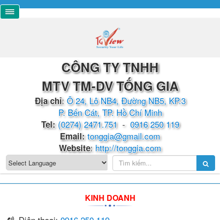
CÔNG TY TNHH
MTV TM-DV TỐNG GIA
:
Ô 24, Lô NB4, Đường NB5, KP.3
Địa chỉ
P. Bến Cát, TP. Hồ Chí Minh
(0274) 2471.751
-
0916 250 119
​​​​Tel:
tonggia@gmail.com
Email:
:
http://tonggia.com
Website
KINH DOANH
Điện thoại:
0916 250 119