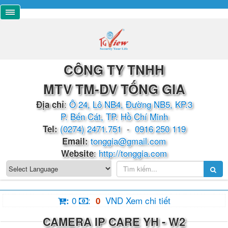
CÔNG TY TNHH
MTV TM-DV TỐNG GIA
:
Ô 24, Lô NB4, Đường NB5, KP.3
Địa chỉ
P. Bến Cát, TP. Hồ Chí Minh
(0274) 2471.751
-
0916 250 119
​​​​Tel:
tonggia@gmail.com
Email:
:
http://tonggia.com
Website
0
:
VND
Xem chi tiết
:
0
CAMERA IP CARE YH - W2