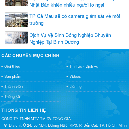
Nhật Bản khiến nhiều người lo ngại
TP Cà Mau sẽ có camera giám sát về môi
trường
Dịch Vụ Vệ Sinh Công Nghiệp Chuyên
Nghiệp Tại Bình Dương
CÁC CHUYÊN MỤC CHÍNH
Giới thiệu
Tin Tức - Dịch vụ
Sản phẩm
Videos
Thành viên
Liên hệ
Thống kê
THÔNG TIN LIÊN HỆ
CÔNG TY TNHH MTV TM-DV TỐNG GIA
Địa chỉ:
Ô 24, Lô NB4, Đường NB5, KP3, P. Bến Cát, TP. Hồ Chí Minh