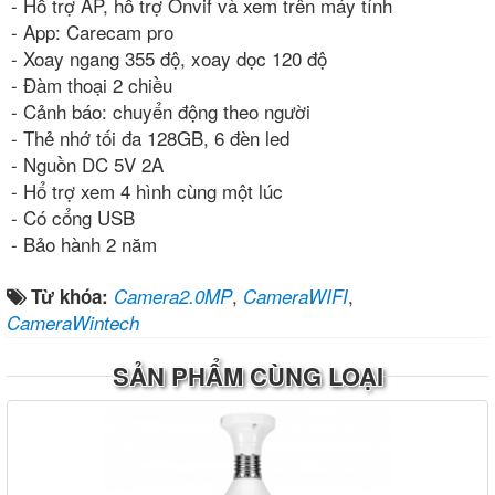
- Hỗ trợ AP, hỗ trợ Onvif và xem trên máy tính
- App: Carecam pro
- Xoay ngang 355 độ, xoay dọc 120 độ
- Đàm thoại 2 chiều
- Cảnh báo: chuyển động theo người
- Thẻ nhớ tối đa 128GB, 6 đèn led
- Nguồn DC 5V 2A
- Hổ trợ xem 4 hình cùng một lúc
- Có cổng USB
- Bảo hành 2 năm
,
,
Từ khóa:
Camera2.0MP
CameraWIFI
CameraWintech
SẢN PHẨM CÙNG LOẠI