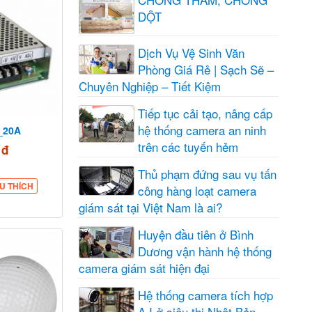
DỘT
Dịch Vụ Vệ Sinh Văn
Phòng Giá Rẻ | Sạch Sẽ –
Chuyên Nghiệp – Tiết Kiệm
Tiếp tục cải tạo, nâng cấp
hệ thống camera an ninh
_20A
trên các tuyến hẻm
 đ
Thủ phạm đứng sau vụ tấn
U THÍCH
công hàng loạt camera
giám sát tại Việt Nam là ai?
Huyện đầu tiên ở Bình
Dương vận hành hệ thống
camera giám sát hiện đại
Hệ thống camera tích hợp
A.I ở siêu thị Nhật Bản