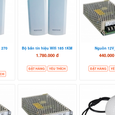
i 270
Bộ bắn tín hiệu Wifi 185 1KM
Nguồn 12V
1.780.000 đ
440.000
ĐẶT HÀNG
YÊU THÍCH
ĐẶT HÀNG
YÊ
ÍCH