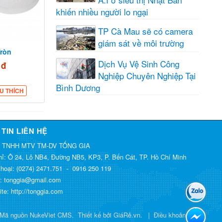
khiến nhiều người lo ngại
TP Cà Mau sẽ có camera
giám sát về môi trường
ròn
Dịch Vụ Vệ Sinh Công
 đ
Nghiệp Chuyên Nghiệp Tại
Bình Dương
U THÍCH
TIN LIÊN HỆ
 TNHH MTV TM-DV TỐNG GIA
hỉ:
Ô 24, Lô NB4, Đường NB5, KP3, P. Bến Cát, TP. Hồ Chí Minh
thoại:
(0274) 2471.751
-
0916 250 119
l:
tonggia@gmail.com
ite:
http://tonggia.com
Mã nguồn
NukeViet CMS
.
Thiết kế bởi GiáRẻ.vn.
|
Điều khoản sử