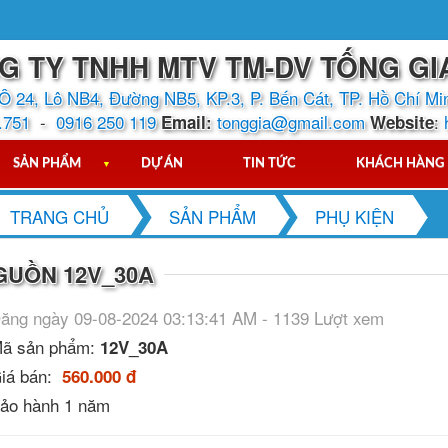
G TY TNHH MTV TM-DV TỐNG GI
Ô 24, Lô NB4, Đường NB5, KP.3, P. Bến Cát, TP. Hồ Chí Mi
.751
-
0916 250 119
tonggia@gmail.com
:
Email:
Website
SẢN PHẨM
▼
DỰ ÁN
TIN TỨC
KHÁCH HÀNG
TRANG CHỦ
SẢN PHẨM
PHỤ KIỆN
GUỒN 12V_30A
ăng ngày 09-08-2024 03:13:41 AM - 1139 Lượt xem
ã sản phẩm:
12V_30A
iá bán:
560.000 đ
ảo hành 1 năm