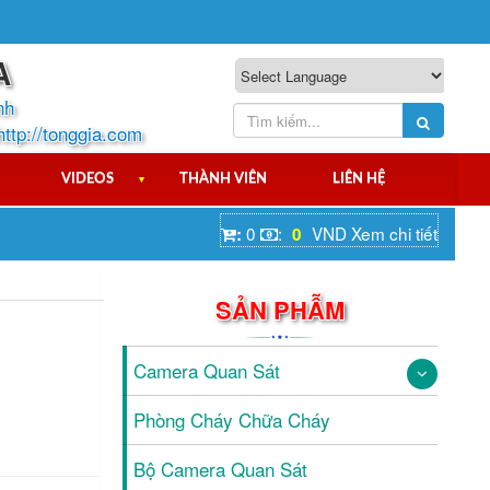
A
nh
http://tonggia.com
VIDEOS
▼
THÀNH VIÊN
LIÊN HỆ
0
:
VND
Xem chi tiết
:
0
SẢN PHẪM
Camera Quan Sát
Phòng Cháy Chữa Cháy
Bộ Camera Quan Sát