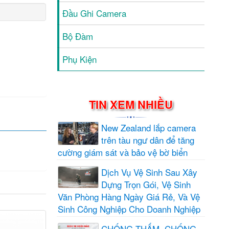
Đầu Ghi Camera
Bộ Đàm
Phụ Kiện
TIN XEM NHIỀU
New Zealand lắp camera
trên tàu ngư dân để tăng
cường giám sát và bảo vệ bờ biển
Dịch Vụ Vệ Sinh Sau Xây
Dựng Trọn Gói, Vệ Sinh
Văn Phòng Hàng Ngày Giá Rẻ, Và Vệ
Sinh Công Nghiệp Cho Doanh Nghiệp
CHỐNG THẤM, CHỐNG