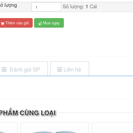
ố lượng
Số lượng:
Cái
1
Thêm vào giỏ
Mua ngay
Đánh giá SP
Liên hệ
PHẨM CÙNG LOẠI