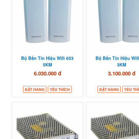
Bộ Bắn Tín Hiệu Wifi 653
Bộ Bắn Tín Hiệu Wif
5KM
3KM
6.030.000 đ
3.100.000 đ
ĐẶT HÀNG
YÊU THÍCH
ĐẶT HÀNG
YÊU TH