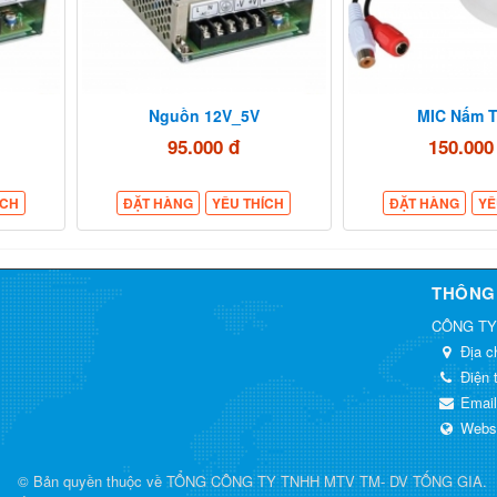
Nguồn 12V_5V
MIC Nấm T
95.000 đ
150.000
ÍCH
ĐẶT HÀNG
YÊU THÍCH
ĐẶT HÀNG
YÊ
THÔNG 
CÔNG TY
Địa c
Điện 
Emai
Webs
© Bản quyền thuộc về
TỔNG CÔNG TY TNHH MTV TM- DV TỐNG GIA
.