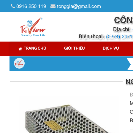
0916 250 119
tonggia@gmail.com
CÔN
:
Địa chỉ
(0274) 2471
​​​​Điện thoại:
TRANG CHỦ
GIỚI THIỆU
DỊCH VỤ
N
Đ
M
G
B