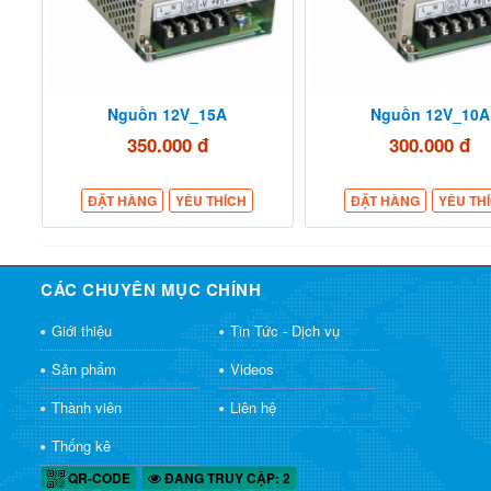
Nguồn 12V_15A
Nguồn 12V_10A
350.000 đ
300.000 đ
ĐẶT HÀNG
YÊU THÍCH
ĐẶT HÀNG
YÊU TH
CÁC CHUYÊN MỤC CHÍNH
Giới thiệu
Tin Tức - Dịch vụ
Sản phẩm
Videos
Thành viên
Liên hệ
Thống kê
QR-CODE
ĐANG TRUY CẬP: 2