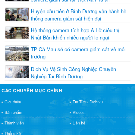
Huyện đầu tiên ở Bình Dương vận hành hệ
thống camera giám sát hiện đại
Hệ thống camera tích hợp A.I ở siêu thị
Nhật Bản khiến nhiều người lo ngại
TP Cà Mau sẽ có camera giám sát về môi
trường
Dịch Vụ Vệ Sinh Công Nghiệp Chuyên
Nghiệp Tại Bình Dương
CÁC CHUYÊN MỤC CHÍNH
Giới thiệu
Tin Tức - Dịch vụ
Sản phẩm
Videos
Thành viên
Liên hệ
Thống kê