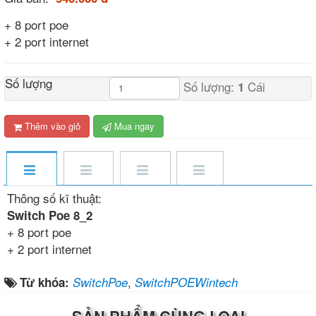
+ 8 port poe
+ 2 port internet
Số lượng
Số lượng:
Cái
1
Thêm vào giỏ
Mua ngay
Thông số kĩ thuật:
Switch Poe 8_2
+ 8 port poe
+ 2 port internet
,
Từ khóa:
SwitchPoe
SwitchPOEWintech
SẢN PHẨM CÙNG LOẠI