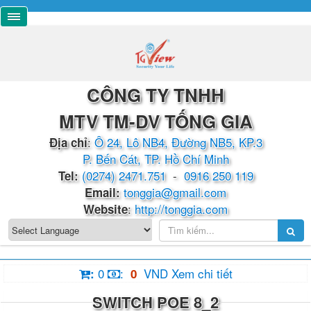
CÔNG TY TNHH
MTV TM-DV TỐNG GIA
:
Ô 24, Lô NB4, Đường NB5, KP.3
Địa chỉ
P. Bến Cát, TP. Hồ Chí Minh
(0274) 2471.751
-
0916 250 119
​​​​Tel:
tonggia@gmail.com
Email:
:
http://tonggia.com
Website
0
:
VND
Xem chi tiết
:
0
SWITCH POE 8_2